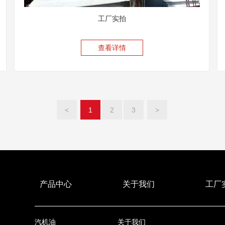
工厂实拍
查看详情
<
1
2
3
>
产品中心
关于我们
工厂
汽机油
关于我们