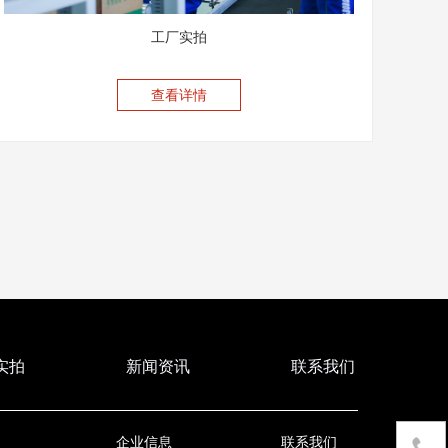
工厂实拍
查看详情
实拍
新闻资讯
联系我们
企业信息
联系我们