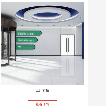
工厂实拍
查看详情