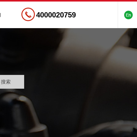
4000020759
们