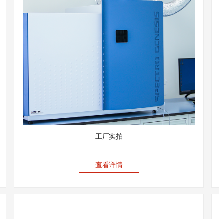
工厂实拍
查看详情