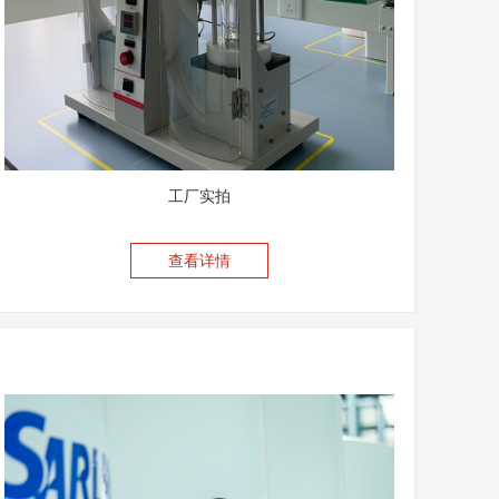
工厂实拍
查看详情